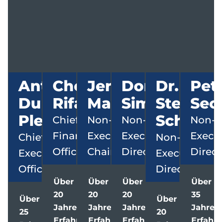
Anton
Cherif
Jeremy
Dominik
Dr.
Pet
Du
Rifaat
Martin
Simler
Stefan
Sec
Plessis
Scherer
Chief
Non-
Non-
Non-
Financial
Executive
Executive
Execu
Chief
Non-
Officer
Chairman
Director
Direct
Executive
Executive
Officer
Director
Über
Über
Über
Über
20
20
20
35
Über
Über
Jahre
Jahre
Jahre
Jahre
25
20
Erfahrung
Erfahrung
Erfahrung
Erfahr