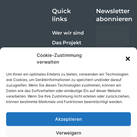
Quick
Newsletter
links
abonnieren
Wer wir sind
Das Projekt
Die Produkte
Cookie-Zustimmung
verwalten
Nachhaltigkeit
Investoren
Soziale
Um Ihnen ein optimales Erlebnis zu bieten, verwenden wir Technologien
wie Cookies, um Geräteinformationen zu speichern und/oder darauf
Kontakt
Netzwerke
zuzugreifen. Wenn Sie diesen Technologien zustimmen, können wir
Daten wie das Surfverhalten oder eindeutige IDs auf dieser Website
Emails are
verarbeiten. Wenn Sie Ihre Zustimmung nicht erteilen oder zurückziehen,
managed by
können bestimmte Merkmale und Funktionen beeinträchtigt werden.
InvestorHub, an
investor
engagement
Akzeptieren
platform.
Unsubscribe
Verweigern
anytime.