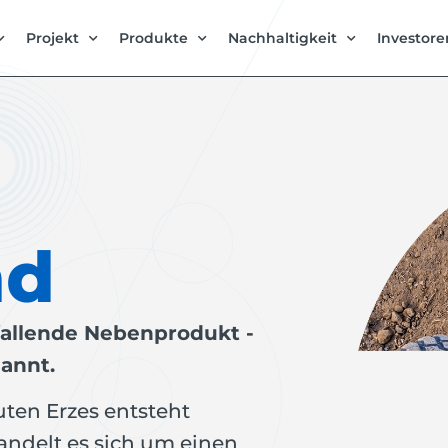
Projekt
Produkte
Nachhaltigkeit
Investore
nd
fallende Nebenprodukt -
annt.
ten Erzes entsteht
andelt es sich um einen