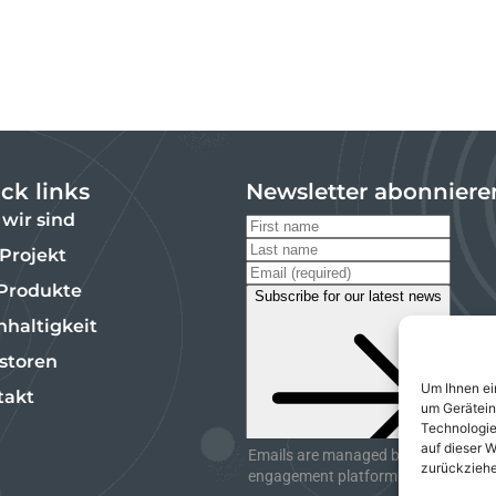
ck links
Newsletter abonniere
wir sind
Projekt
 Produkte
haltigkeit
storen
Um Ihnen ei
takt
um Gerätein
Technologie
auf dieser W
Emails are managed by InvestorHub,
zurückziehe
engagement platform. Unsubscribe 